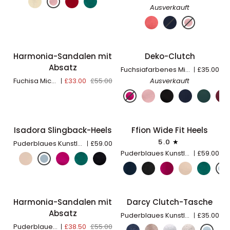
Ausverkauft
Harmonia-
Deko-
Harmonia-Sandalen mit
Deko-Clutch
SCHNELL HINZUFÜGEN
IN DEN EINKAUFSWAGEN LE
40% OFF
AUSVERKAUFT
Sandalen
Clutch
Absatz
Fuchsiafarbenes Micro-Wildleder
£35.00
mit
Fuchisa Micro Wildleder
£33.00
£55.00
Ausverkauft
Absatz
Isadora
Ffion
Isadora Slingback-Heels
Ffion Wide Fit Heels
SCHNELL HINZUFÜGEN
SCHNELL HINZUFÜGEN
Slingback-
Wide
5.0
Puderblaues Kunstleder
£59.00
Heels
Fit
Puderblaues Kunstleder
£59.00
WIDE FIT
Heels
Harmonia-
Darcy
Harmonia-Sandalen mit
Darcy Clutch-Tasche
SCHNELL HINZUFÜGEN
IN DEN EINKAUFSWAGEN LE
30% OFF
Sandalen
Clutch-
Absatz
Puderblaues Kunstleder
£35.00
mit
Tasche
Puderblaues Kunstleder
£38.50
£55.00