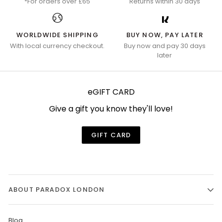
*For orders over £65
Returns within 30 days
WORLDWIDE SHIPPING
BUY NOW, PAY LATER
With local currency checkout.
Buy now and pay 30 days
later
eGIFT CARD
Give a gift you know they'll love!
GIFT CARD
ABOUT PARADOX LONDON
Blog