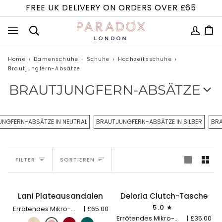
Direkt
FREE UK DELIVERY ON ORDERS OVER £65
zum
Inhalt
MEIN
Ei
(0
Suchen
ACCOUN
Home
›
Damenschuhe
›
Schuhe
›
Hochzeitsschuhe
›
Brautjungfern-Absätze
BRAUTJUNGFERN-ABSÄTZE
Entdecken Sie bequeme Brautjungfern-Heels und -
Schuhe, die perfekt für den besonderen Tag sind.
NGFERN-ABSÄTZE IN NEUTRAL
BRAUTJUNGFERN-ABSÄTZE IN SILBER
BRA
Unsere vielseitige Brautjungfern-Absatzkollektion
umfasst elegante Modelle, die für den ganztägigen
SORTIEREN
Tragekomfort konzipiert sind. Von klassischen Pumps
FILTER
SORTIEREN
bis hin zu Riemchenschuhen – finden Sie
Brautjungfernschuhe, mit denen Sie von der Zeremonie
bis zum Empfang tanzen können.
Lani
Deloria
Lani Plateausandalen
Deloria Clutch-Tasche
SCHNELL HINZUFÜGEN
IN DEN EINKAUFSWAGEN LE
AUSVERKAUFT
Plateausandalen
Clutch-
5.0
Errötendes Mikro-Wildleder
£65.00
Tasche
Errötendes Mikro-Wildleder
£35.00