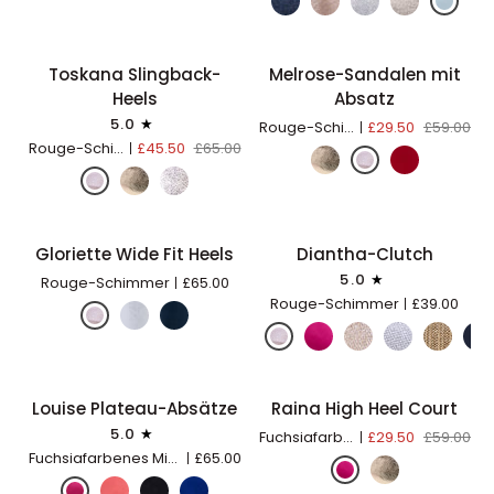
Absatz
Toskana
Melrose-
Toskana Slingback-
Melrose-Sandalen mit
SCHNELL HINZUFÜGEN
SCHNELL HINZUFÜGEN
30% OFF
50% OFF
Slingback-
Sandalen
Heels
Absatz
Heels
mit
5.0
Rouge-Schimmer
£29.50
£59.00
Absatz
Rouge-Schimmer
£45.50
£65.00
Gloriette
Diantha-
Gloriette Wide Fit Heels
Diantha-Clutch
SCHNELL HINZUFÜGEN
IN DEN EINKAUFSWAGEN LE
Wide
Clutch
5.0
Rouge-Schimmer
£65.00
Fit
Rouge-Schimmer
£39.00
WIDE FIT
Heels
Louise
Raina
Louise Plateau-Absätze
Raina High Heel Court
SCHNELL HINZUFÜGEN
SCHNELL HINZUFÜGEN
50% OFF
Plateau-
High
5.0
Fuchsiafarbenes Micro-Wildleder
£29.50
£59.00
Absätze
Heel
Fuchsiafarbenes Micro-Wildleder
£65.00
Court